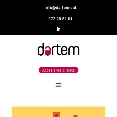
info@dartem.cat
972 20 81 01
Accés àrea clients