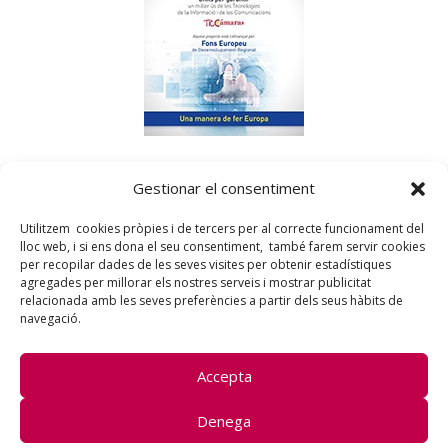
«
Dartem
ha sido beneficiaria del Fondo Europeo de
Gestionar el consentiment
Desarrollo Regional, cuyo objetivo es mejorar el uso y la
calidad de las tecnologías de la información y de las
Utilitzem cookies pròpies i de tercers per al correcte funcionament del
comunicaciones y el acceso a las mismas y gracias al cual ha
lloc web, i si ens dona el seu consentiment, també farem servir cookies
podido mejorar su presencia en internet y en las redes
per recopilar dades de les seves visites per obtenir estadístiques
sociales. Esta acción ha tenido lugar durante el 2017 y el 2018.
agregades per millorar els nostres serveis i mostrar publicitat
Para hacerlo posible, ha contado con el apoyo del programa
relacionada amb les seves preferències a partir dels seus hàbits de
TICCámaras de la Cámara de Girona. Fondo Europeo de
navegació.
Desarrollo Regional. Una manera de hacer Europa»
Accepta
Dartem 2021 –
Avís legal
|
Denega
Política de privacitat
|
Política de cookies