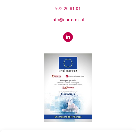
972 20 81 01
info@dartem.cat
«
Dartem
ha sido beneficiaria del Fondo Europeo de