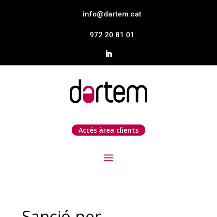
info@dartem.cat
972 20 81 01
Accés àrea clients
Sanció per