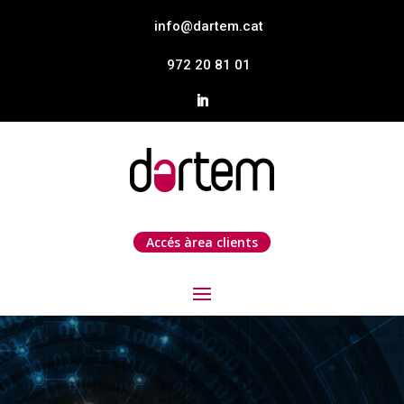
info@dartem.cat
972 20 81 01
Accés àrea clients