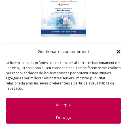
«
Dartem
ha sido beneficiaria del Fondo Europeo de
Gestionar el consentiment
Desarrollo Regional, cuyo objetivo es mejorar el uso y la
calidad de las tecnologías de la información y de las
Utilitzem cookies pròpies i de tercers per al correcte funcionament del
comunicaciones y el acceso a las mismas y gracias al cual ha
lloc web, i si ens dona el seu consentiment, també farem servir cookies
podido mejorar su presencia en internet y en las redes
per recopilar dades de les seves visites per obtenir estadístiques
sociales. Esta acción ha tenido lugar durante el 2017 y el 2018.
agregades per millorar els nostres serveis i mostrar publicitat
Para hacerlo posible, ha contado con el apoyo del programa
relacionada amb les seves preferències a partir dels seus hàbits de
TICCámaras de la Cámara de Girona. Fondo Europeo de
navegació.
Desarrollo Regional. Una manera de hacer Europa»
Accepta
Dartem 2021 –
Avís legal
|
Denega
Política de privacitat
|
Política de cookies