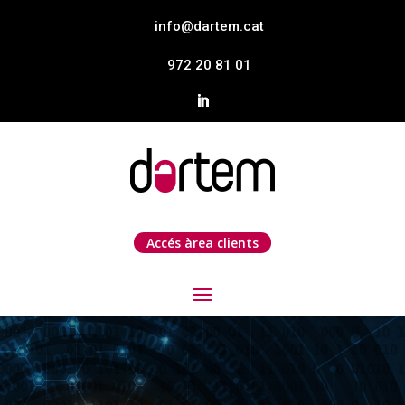
info@dartem.cat
972 20 81 01
Accés àrea clients