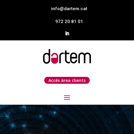
info@dartem.cat
972 20 81 01
Accés àrea clients