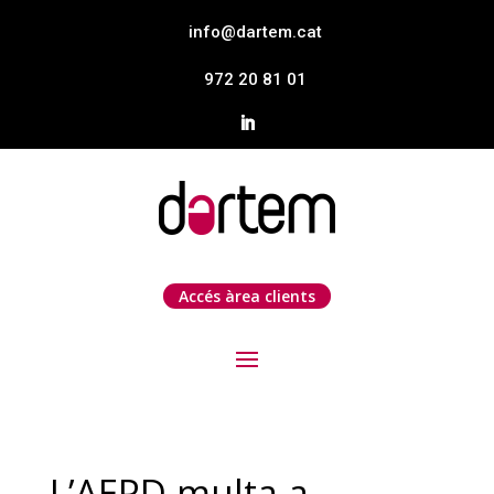
info@dartem.cat
972 20 81 01
Accés àrea clients
L’AEPD multa a