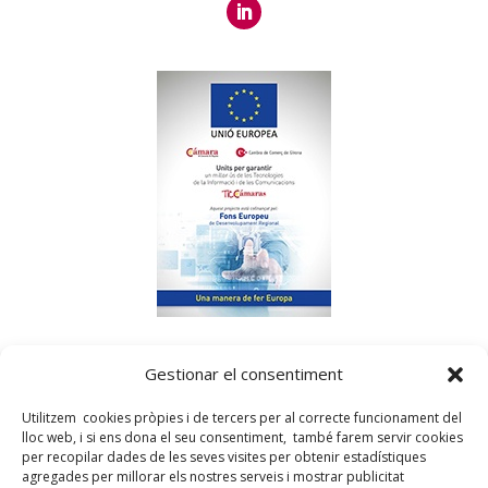
«
Dartem
ha sido beneficiaria del Fondo Europeo de
Gestionar el consentiment
Desarrollo Regional, cuyo objetivo es mejorar el uso y la
calidad de las tecnologías de la información y de las
Utilitzem cookies pròpies i de tercers per al correcte funcionament del
comunicaciones y el acceso a las mismas y gracias al cual ha
lloc web, i si ens dona el seu consentiment, també farem servir cookies
podido mejorar su presencia en internet y en las redes
per recopilar dades de les seves visites per obtenir estadístiques
sociales. Esta acción ha tenido lugar durante el 2017 y el 2018.
agregades per millorar els nostres serveis i mostrar publicitat
Para hacerlo posible, ha contado con el apoyo del programa