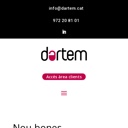
info@dartem.cat
972 20 81 01
Accés àrea clients
Nou bones