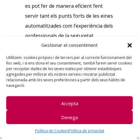
es pot fer de manera eficient fent
servir tant els punts forts de les eines
automatitzades com l’experiència dels
professionals de la seguretat.
Gestionar el consentiment
Una revisió segura del codi revela
Utilitzem cookies pròpies i de tercers per al correcte funcionament del
sovint moltes visions del codi. A més
lloc web, i si ens dona el seu consentiment, també farem servir cookies
per recopilar dades de les seves visites per obtenir estadístiques
de trobar nous riscos per a la
agregades per millorar els nostres serveis i mostrar publicitat
seguretat o aprendre noves
relacionada amb les seves preferències a partir dels seus hàbits de
navegació.
tècniques, també podeu comprovar
com el vostre
equip de
Accepta
desenvolupament s’acosta a la
Denega
codificació
. Es poden adoptar millors
pràctiques per dur a terme una
Política de Cookies
Política de privacitat