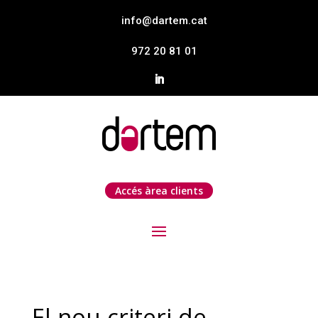
info@dartem.cat
972 20 81 01
Accés àrea clients
El nou criteri de