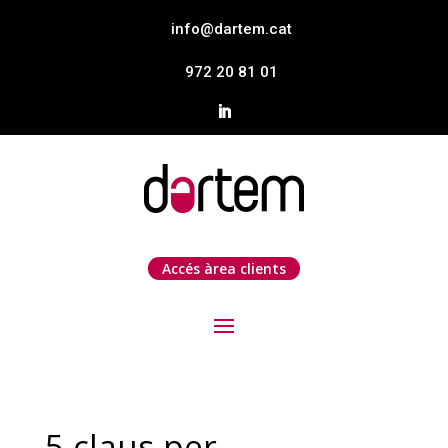
info@dartem.cat
972 20 81 01
Accés àrea clients
5 claus per