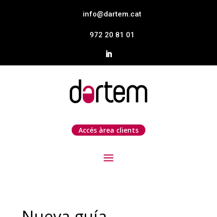
info@dartem.cat
972 20 81 01
Accés àrea clients
Nueva guía